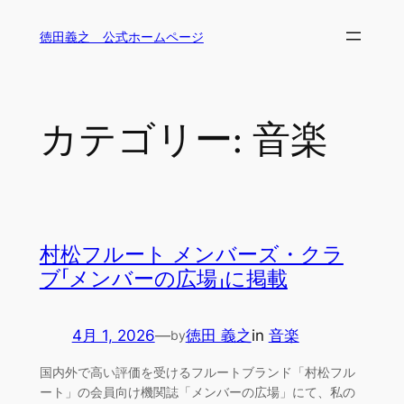
内
徳田義之 公式ホームページ
容
を
ス
キ
カテゴリー:
音楽
ッ
プ
村松フルート メンバーズ・クラ
ブ「メンバーの広場」に掲載
4月 1, 2026
—
徳田 義之
in
音楽
by
国内外で高い評価を受けるフルートブランド「村松フル
ート」の会員向け機関誌「メンバーの広場」にて、私の