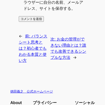
ラウザーに自分の名前、メールア
ドレス、サイトを保存する。
←
前:
バランス
次:
お金の管理がで
シート思考と
きない理由とは？誰
は？初心者でも
でも改善できるシン
わかる本質と使
プルな方法
→
い方
徳田義之 公式ホームページ
About
プライバシー
ソーシャル