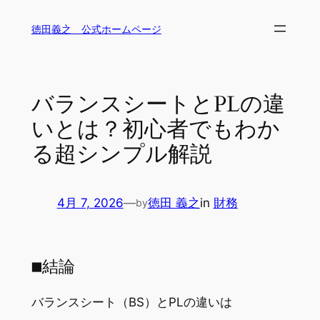
内
徳田義之 公式ホームページ
容
を
ス
キ
バランスシートとPLの違
ッ
いとは？初心者でもわか
プ
る超シンプル解説
4月 7, 2026
—
徳田 義之
in
財務
by
■結論
バランスシート（BS）とPLの違いは