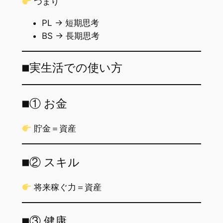
つまり
PL → 短期思考
BS → 長期思考
■実生活での使い方
■① お金
貯金＝資産
■② スキル
将来稼ぐ力＝資産
■③ 健康