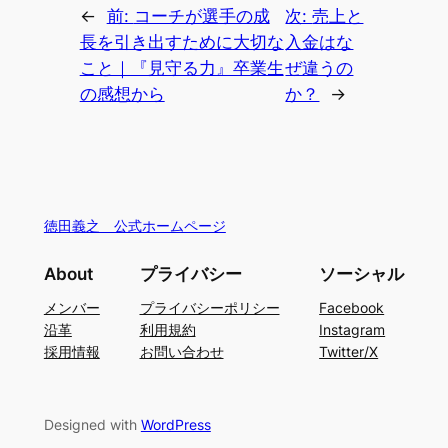
←
前:
コーチが選手の成
次:
売上と
長を引き出すために大切な
入金はな
こと｜『見守る力』卒業生
ぜ違うの
の感想から
か？
→
徳田義之 公式ホームページ
About
プライバシー
ソーシャル
メンバー
プライバシーポリシー
Facebook
沿革
利用規約
Instagram
採用情報
お問い合わせ
Twitter/X
Designed with
WordPress