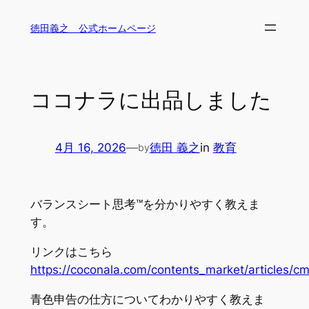
内
徳田義之 公式ホームページ
容
を
ス
キ
ココナラに出品しました
ッ
プ
4月 16, 2026
—
徳田 義之
in
教育
by
バランスシート思考™を分かりやすく教えま
す。
リンクはこちら
https://coconala.com/contents_market/articles
青色申告の仕方についてわかりやすく教えま