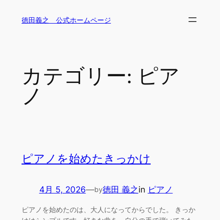
内
徳田義之 公式ホームページ
容
を
ス
キ
カテゴリー:
ピア
ッ
プ
ノ
ピアノを始めたきっかけ
4月 5, 2026
—
徳田 義之
in
ピアノ
by
ピアノを始めたのは、大人になってからでした。 きっか