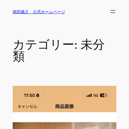
内
徳田義之 公式ホームページ
容
を
ス
キ
カテゴリー:
未分
ッ
プ
類